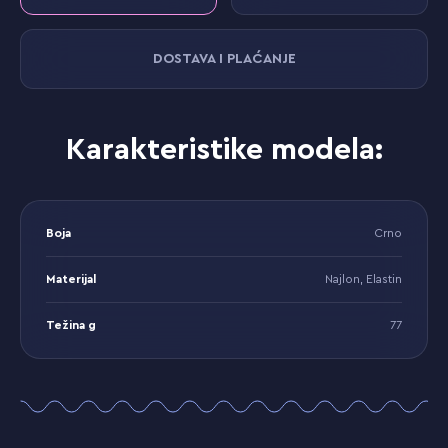
DOSTAVA I PLAĆANJE
Karakteristike modela:
Boja
Crno
Materijal
Najlon, Elastin
Težina g
77