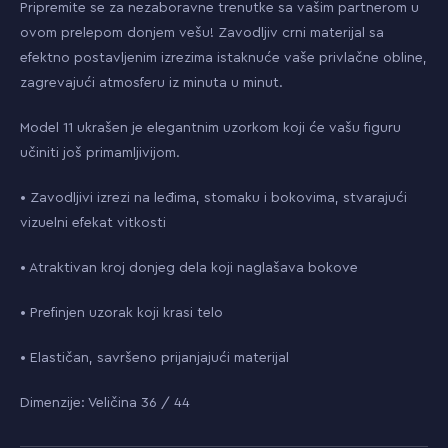
Pripremite se za nezaboravne trenutke sa vašim partnerom u
ovom prelepom donjem vešu! Zavodljiv crni materijal sa
efektno postavljenim izrezima istaknuće vaše privlačne obline,
zagrevajući atmosferu iz minuta u minut.
Model 11 ukrašen je elegantnim uzorkom koji će vašu figuru
učiniti još primamljivijom.
• Zavodljivi izrezi na leđima, stomaku i bokovima, stvarajući
vizuelni efekat vitkosti
• Atraktivan kroj donjeg dela koji naglašava bokove
• Prefinjen uzorak koji krasi telo
• Elastičan, savršeno prijanjajući materijal
Dimenzije: Veličina 36 / 44