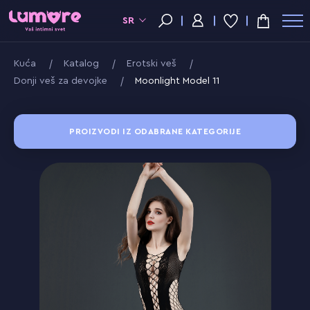
SR
Kuća
Katalog
Erotski veš
Donji veš za devojke
Moonlight Model 11
PROIZVODI IZ ODABRANE KATEGORIJE