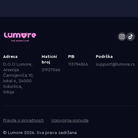
Adresa
Maticni
PIB
Podrška
broj
D.O.O Lumore,
113794866
support@lumore.rs
Arsenija
21927066
Čarnojevića 10,
lokal 6, 24000
Subotica,
Srbija
Pravila o privatnosti
Ugovorna ponuda
© Lumore 2026. Sva prava zadržana