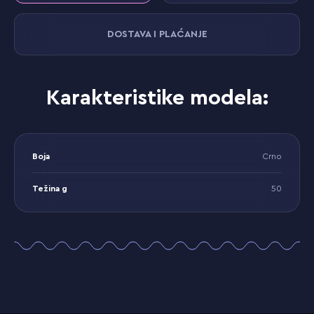
DOSTAVA I PLAĆANJE
Karakteristike modela:
Boja
Crno
Težina g
50