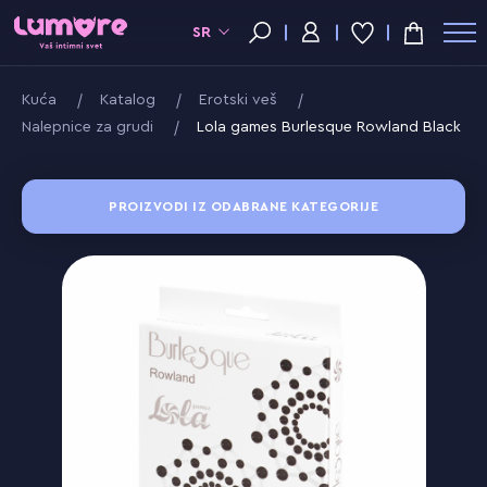
SR
Kuća
Katalog
Erotski veš
Nalepnice za grudi
Lola games Burlesque Rowland Black
PROIZVODI IZ ODABRANE KATEGORIJE