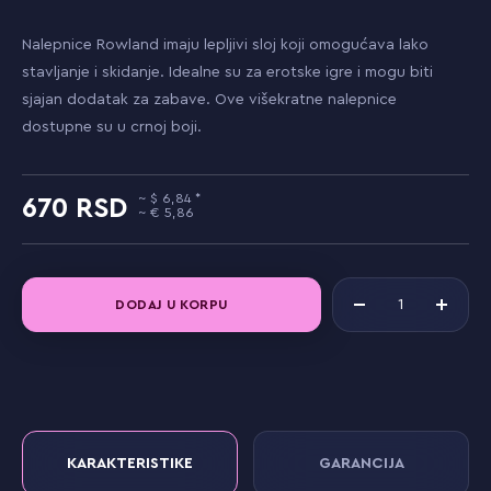
Nalepnice Rowland imaju lepljivi sloj koji omogućava lako
stavljanje i skidanje. Idealne su za erotske igre i mogu biti
sjajan dodatak za zabave. Ove višekratne nalepnice
dostupne su u crnoj boji.
6,84
670
5,86
DODAJ U KORPU
KARAKTERISTIKE
GARANCIJA