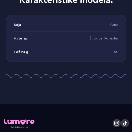
Karakteristike modela:
Boja
Crno
Materijal
Šljokice, Poliester
Težina g
50