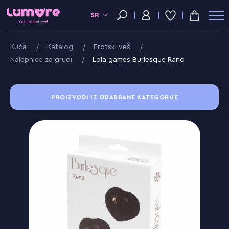
SR
Kuća
Katalog
Erotski veš
Nalepnice za grudi
Lola games Burlesque Rand
PROIZVODI IZ ODABRANE KATEGORIJE