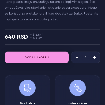
Rand pastisi imaju unutrašnju stranu sa lepljivim slojem, što
omogućava lako stavljanje i skidanje ovog aksesoara. Mogu
se koristiti za erotske igre ili kao dodatak za žurku. Postanite
najsjajnija zvezda i privucite pažnju.
6,54
640
5,59
DODAJ U KORPU
Bez ftalata
Jedna velicina