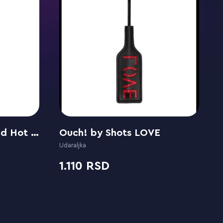
Lola games Party Hard Hot Spot
Ouch! by Shots LOVE
Udaraljka
1.110