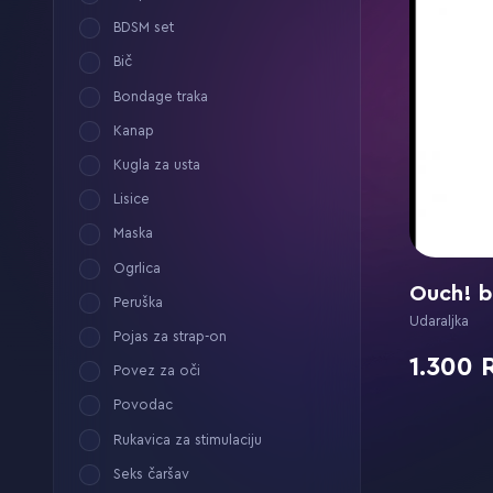
BDSM set
Bič
Bondage traka
Kanap
Kugla za usta
Lisice
Maska
Ogrlica
Ouch! b
Peruška
Udaraljka
Pojas za strap-on
1.300
Povez za oči
Povodac
Rukavica za stimulaciju
Seks čaršav