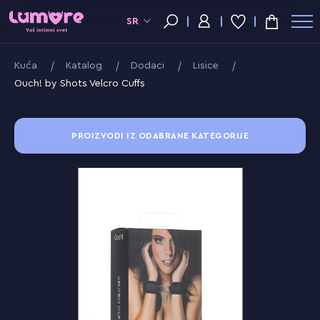
SR
Kuća
Katalog
Dodaci
Lisice
Ouch! by Shots Velcro Cuffs
PROIZVODI IZ ODABRANE KATEGORIJE