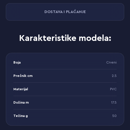
DOSTAVA I PLAĆANJE
Karakteristike modela:
Boja
Crveni
Prečnik cm
2.5
Materijal
PVC
Dužina m
17.5
Težina g
50