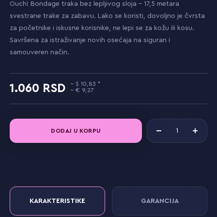
Ouch! Bondage traka bez lepljivog sloja – 17,5 metara
svestrane trake za zabavu. Lako se koristi, dovoljno je čvrsta
za početnike i iskusne korisnike, ne lepi se za kožu ili kosu.
Savršena za istraživanje novih osećaja na siguran i
samouveren način.
10,83
1.060
9,27
DODAJ U KORPU
KARAKTERISTIKE
GARANCIJA