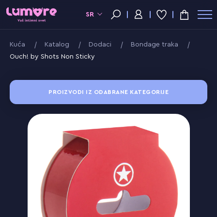
SR
Kuća
Katalog
Dodaci
Bondage traka
Ouch! by Shots Non Sticky
PROIZVODI IZ ODABRANE KATEGORIJE