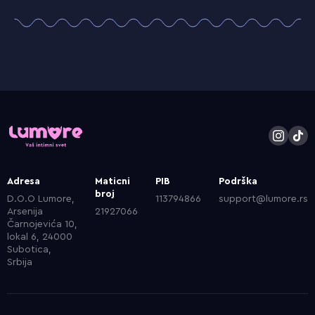
Adresa
Maticni
PIB
Podrška
broj
D.O.O Lumore,
113794866
support@lumore.rs
Arsenija
21927066
Čarnojevića 10,
lokal 6, 24000
Subotica,
Srbija