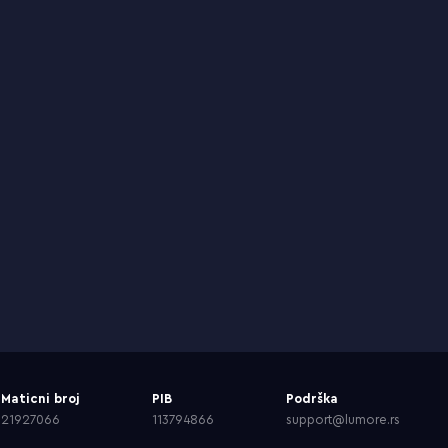
Maticni broj
PIB
Podrška
21927066
113794866
support@lumore.rs