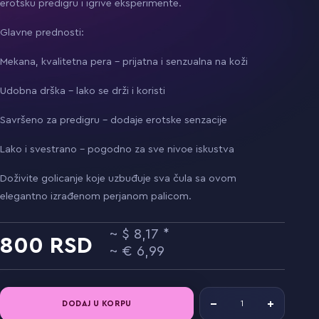
erotsku predigru i igrive eksperimente.
Glavne prednosti:
Mekana, kvalitetna pera – prijatna i senzualna na koži
Udobna drška – lako se drži i koristi
Savršeno za predigru – dodaje erotske senzacije
Lako i svestrano – pogodno za sve nivoe iskustva
Doživite golicanje koje uzbuđuje sva čula sa ovom
elegantno izrađenom perjanom palicom.
8,17
800
6,99
DODAJ U KORPU