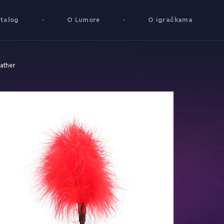
talog
O Lumore
O igračkama
ather