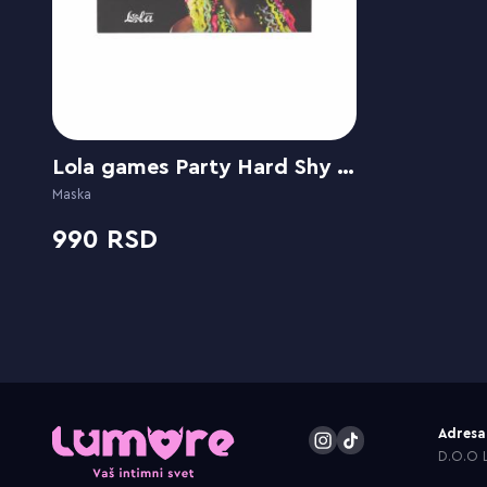
Lola games Party Hard Shy Black
Maska
990
Adresa
D.O.O L