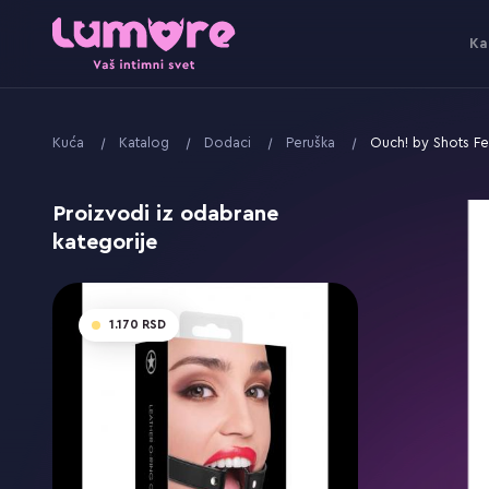
Ka
Kuća
Katalog
Dodaci
Peruška
Ouch! by Shots Fe
Proizvodi iz odabrane
kategorije
1.170