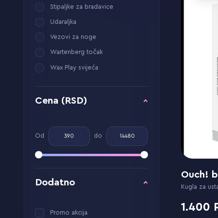
Stipaljke za bradavice
Udaraljka
Vezovi za noge
Wartenberg točak
Wax Play svijeća
Cena (RSD)
Od
do
Ouch! b
Dodatno
Kugla za ust
1.400
Promo akcija