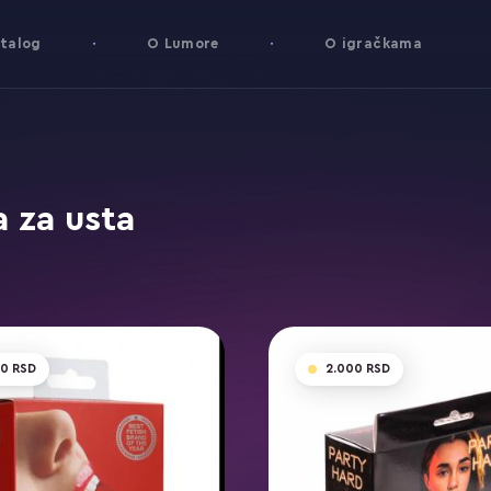
talog
O Lumore
O igračkama
a za usta
00
2.000