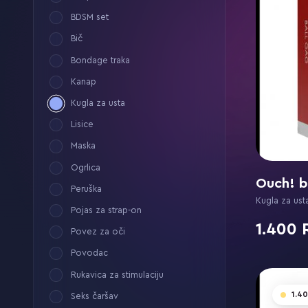
BDSM set
Bič
Bondage traka
Kanap
Kugla za usta
Lisice
Maska
Ogrlica
Ouch! b
Peruška
Kugla za ust
Pojas za strap-on
1.400
Povez za oči
Povodac
Rukavica za stimulaciju
1.4
Seks čaršav