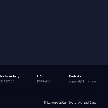
Maticni broj
PIB
Podrška
21927066
113794866
support@lumore.rs
© Lumore 2026. Sva prava zadržana