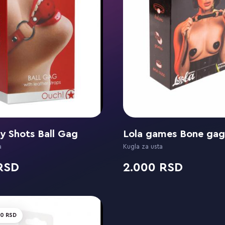
y Shots Ball Gag
a
Kugla za usta
2.000
00